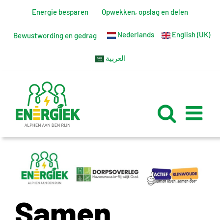
Ga
Energie besparen
Opwekken, opslag en delen
naar
Nederlands
English (UK)
inhoud
Bewustwording en gedrag
العربية
Samen