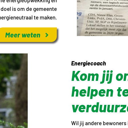
ame energieopwekking en
t doel is om de gemeente
nergieneutraal te maken.
Meer weten
Energiecoach
Kom jij o
helpen t
verduur
Wil jij andere bewoners