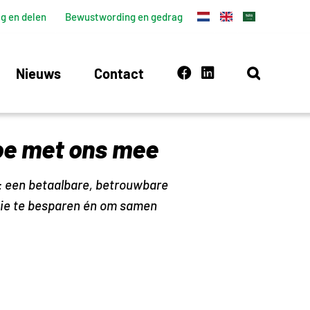
g en delen
Bewustwording en gedrag
Nieuws
Contact
doe met ons mee
: een betaalbare, betrouwbare
gie te besparen én om samen