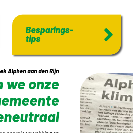
Besparings-
tips
ek Alphen aan den Rijn
 we onze
gemeente
eneutraal