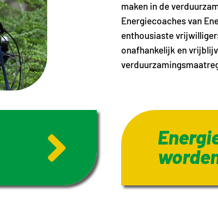
maken in de verduurzami
Energiecoaches van Ener
enthousiaste vrijwillig
onafhankelijk en vrijbl
verduurzamingsmaatregel
Energi
worde