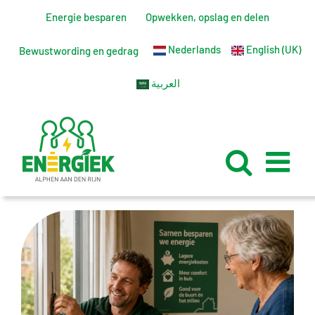
Ga
Energie besparen
Opwekken, opslag en delen
naar
Nederlands
English (UK)
inhoud
Bewustwording en gedrag
العربية