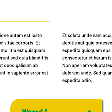
ione autem est iusto
Et soluta unde nam acc
l vitae corporis. Et
debitis aut quia praesen
mollitia est quisquam
expedita quisquam eos 
unt sed quia blanditiis.
consectetur et harum is
aut quod galisum ab
Non aperiam voluptates 
nt in sapiente error est
dolorem unde. Sed quam 
expedita odio.
Woord 1