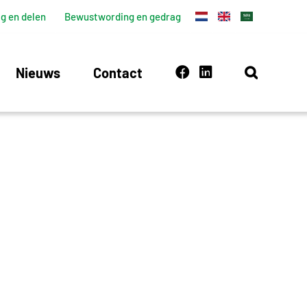
g en delen
Bewustwording en gedrag
Nieuws
Contact