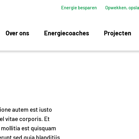
Energie besparen
Opwekken, opsla
Over ons
Energiecoaches
Projecten
ione autem est iusto
l vitae corporis. Et
mollitia est quisquam
unt sed quia blanditiis.