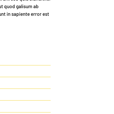
aut quod galisum ab
nt in sapiente error est