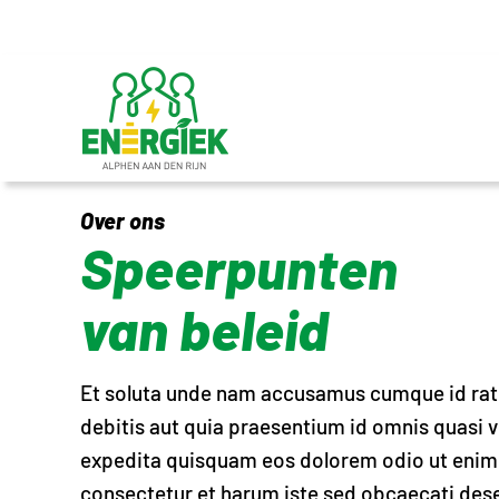
Ga
naar
inhoud
Over ons
Speerpunten
van beleid
Et soluta unde nam accusamus cumque id rat
debitis aut quia praesentium id omnis quasi ve
expedita quisquam eos dolorem odio ut enim 
consectetur et harum iste sed obcaecati deser