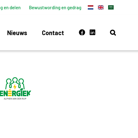
g en delen
Bewustwording en gedrag
Nieuws
Contact