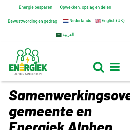
Ga
Energie besparen
Opwekken, opslag en delen
naar
Nederlands
English (UK)
inhoud
Bewustwording en gedrag
العربية
Samenwerkingsov
gemeente en
Energiek Alphen