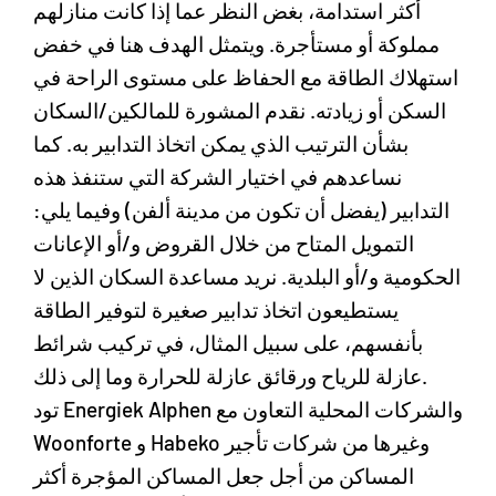
أكثر استدامة، بغض النظر عما إذا كانت منازلهم
مملوكة أو مستأجرة. ويتمثل الهدف هنا في خفض
استهلاك الطاقة مع الحفاظ على مستوى الراحة في
السكن أو زيادته. نقدم المشورة للمالكين/السكان
بشأن الترتيب الذي يمكن اتخاذ التدابير به. كما
نساعدهم في اختيار الشركة التي ستنفذ هذه
التدابير (يفضل أن تكون من مدينة ألفن) وفيما يلي:
التمويل المتاح من خلال القروض و/أو الإعانات
الحكومية و/أو البلدية. نريد مساعدة السكان الذين لا
يستطيعون اتخاذ تدابير صغيرة لتوفير الطاقة
بأنفسهم، على سبيل المثال، في تركيب شرائط
عازلة للرياح ورقائق عازلة للحرارة وما إلى ذلك.
تود Energiek Alphen والشركات المحلية التعاون مع
Woonforte و Habeko وغيرها من شركات تأجير
المساكن من أجل جعل المساكن المؤجرة أكثر