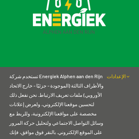
النشرة الإخبارية
الإعدادات
تستخدم شركة Energiek Alphen aan den Rijn
بيان الخصوصية
والأطراف الثالثة (الموجودة - جزئيًا - خارج الاتحاد
الأوروبي) ملفات تعريف الارتباط. نحن نفعل ذلك
لتحسين موقعنا الإلكتروني، ولعرض إعلانات
تفاصيل الاتصال
مخصصة على مواقعنا الإلكترونية، وللربط مع
العنوان البريدي
وسائل التواصل الاجتماعي ولتحليل حركة المرور
هاجويندي 18
2403 جي دي الفين آن دن ريين
على الموقع الإلكتروني. بالنقر فوق موافق، فإنك