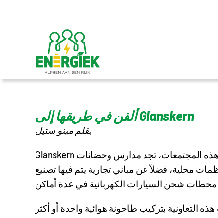
تخطي
إلى
المحتوى
ألفن في طريقها إلى Glanskern
بقلم مينو ستيل
Glanskern هو مركز قرية أو حي حيوي أو أكثر يتكون من مزيج من المنازل الفردية والشقق، سواء للإيجار أو للشراء. في هذه المجتمعات، تجد مدارس وحضانات
ات محلية، فضلاً عن مباني تجارية يتم فيها تصنيع
ذه التعاونية بتركيب طاحونة هوائية واحدة أو أكثر